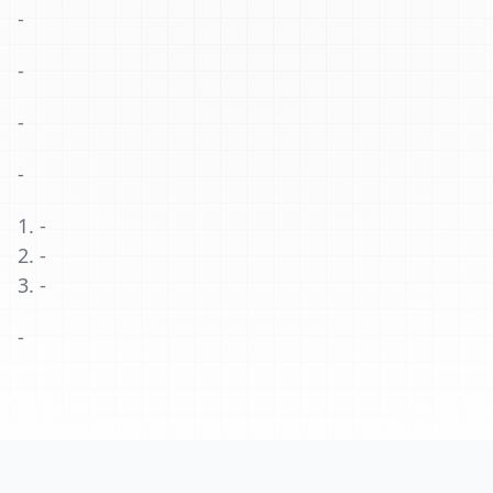
-
-
-
-
-
-
-
-