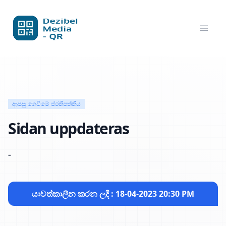
ආපසු ගෙවීමේ ප්රතිපත්තිය
Sidan uppdateras
-
යාවත්කාලීන කරන ලදී : 18-04-2023 20:30 PM